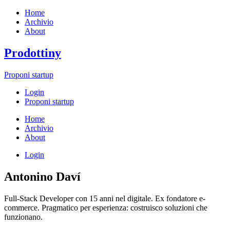
Home
Archivio
About
Prodottiny
Proponi startup
Login
Proponi startup
Home
Archivio
About
Login
Antonino Daví
Full-Stack Developer con 15 anni nel digitale. Ex fondatore e-
commerce. Pragmatico per esperienza: costruisco soluzioni che
funzionano.