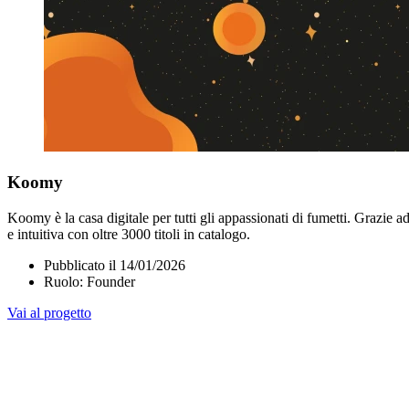
Koomy
Koomy è la casa digitale per tutti gli appassionati di fumetti. Grazie 
e intuitiva con oltre 3000 titoli in catalogo.
Pubblicato il 14/01/2026
Ruolo: Founder
Vai al progetto