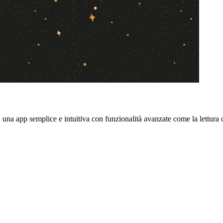
ad una app semplice e intuitiva con funzionalità avanzate come la lettura 