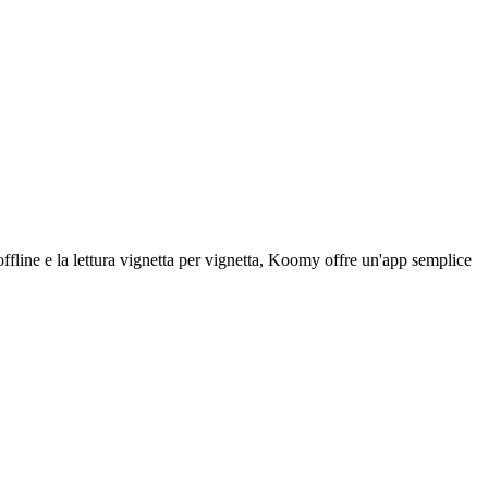
offline e la lettura vignetta per vignetta, Koomy offre un'app semplice