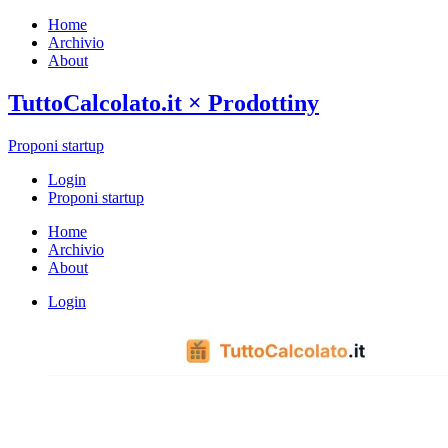
Home
Archivio
About
TuttoCalcolato.it
× Prodottiny
Proponi startup
Login
Proponi startup
Home
Archivio
About
Login